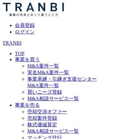
会員登録
ログイン
TRANBI
TOP
事業を買う
M&A案件一覧
実名M&A案件一覧
事業承継・引継ぎ支援センター
M&A案件一覧
買いニーズ登録
M&A相談サービス一覧
事業を売る
売却交渉オファー
売却案件登録
株式価値算定
M&A相談サービス一覧
マッチング代行