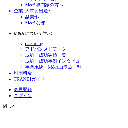
M&A専門家の方へ
企業･人材と出逢う
副業部
M&Aな部
M&Aについて学ぶ
e-learning
アドバンスドデータ
成約・成功実績一覧
成約・成功事例インタビュー
事業承継・M&Aコラム一覧
利用料金
TRANBIガイド
会員登録
ログイン
閉じる