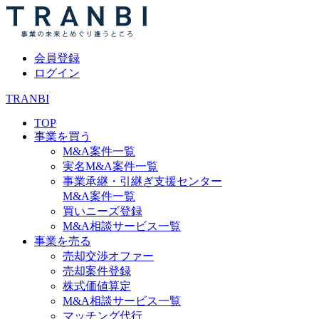
会員登録
ログイン
TRANBI
TOP
事業を買う
M&A案件一覧
実名M&A案件一覧
事業承継・引継ぎ支援センター
M&A案件一覧
買いニーズ登録
M&A相談サービス一覧
事業を売る
売却交渉オファー
売却案件登録
株式価値算定
M&A相談サービス一覧
マッチング代行