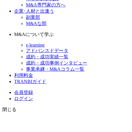
M&A専門家の方へ
企業･人材と出逢う
副業部
M&Aな部
M&Aについて学ぶ
e-learning
アドバンスドデータ
成約・成功実績一覧
成約・成功事例インタビュー
事業承継・M&Aコラム一覧
利用料金
TRANBIガイド
会員登録
ログイン
閉じる