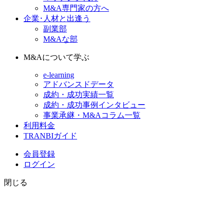
M&A専門家の方へ
企業･人材と出逢う
副業部
M&Aな部
M&Aについて学ぶ
e-learning
アドバンスドデータ
成約・成功実績一覧
成約・成功事例インタビュー
事業承継・M&Aコラム一覧
利用料金
TRANBIガイド
会員登録
ログイン
閉じる