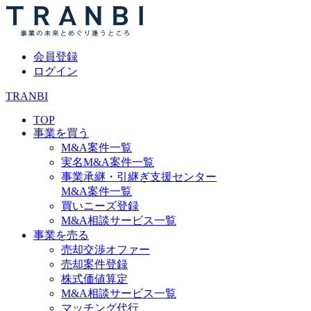
会員登録
ログイン
TRANBI
TOP
事業を買う
M&A案件一覧
実名M&A案件一覧
事業承継・引継ぎ支援センター
M&A案件一覧
買いニーズ登録
M&A相談サービス一覧
事業を売る
売却交渉オファー
売却案件登録
株式価値算定
M&A相談サービス一覧
マッチング代行