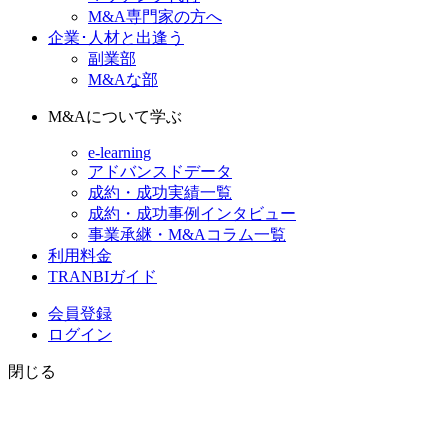
M&A専門家の方へ
企業･人材と出逢う
副業部
M&Aな部
M&Aについて学ぶ
e-learning
アドバンスドデータ
成約・成功実績一覧
成約・成功事例インタビュー
事業承継・M&Aコラム一覧
利用料金
TRANBIガイド
会員登録
ログイン
閉じる