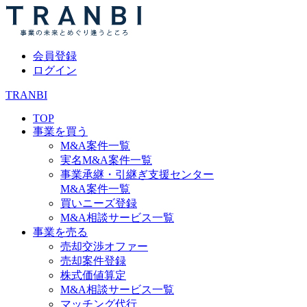
会員登録
ログイン
TRANBI
TOP
事業を買う
M&A案件一覧
実名M&A案件一覧
事業承継・引継ぎ支援センター
M&A案件一覧
買いニーズ登録
M&A相談サービス一覧
事業を売る
売却交渉オファー
売却案件登録
株式価値算定
M&A相談サービス一覧
マッチング代行