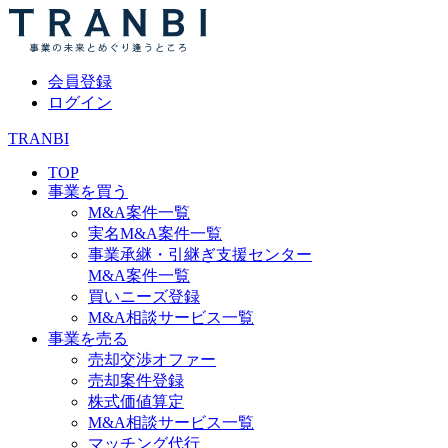
会員登録
ログイン
TRANBI
TOP
事業を買う
M&A案件一覧
実名M&A案件一覧
事業承継・引継ぎ支援センター
M&A案件一覧
買いニーズ登録
M&A相談サービス一覧
事業を売る
売却交渉オファー
売却案件登録
株式価値算定
M&A相談サービス一覧
マッチング代行