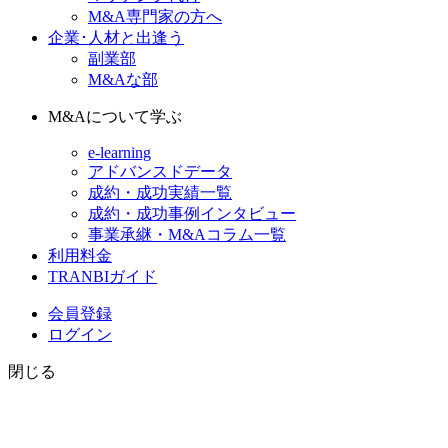
M&A専門家の方へ
企業･人材と出逢う
副業部
M&Aな部
M&Aについて学ぶ
e-learning
アドバンスドデータ
成約・成功実績一覧
成約・成功事例インタビュー
事業承継・M&Aコラム一覧
利用料金
TRANBIガイド
会員登録
ログイン
閉じる