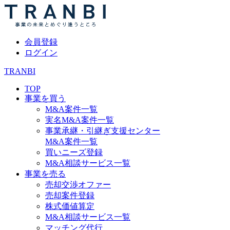
会員登録
ログイン
TRANBI
TOP
事業を買う
M&A案件一覧
実名M&A案件一覧
事業承継・引継ぎ支援センター
M&A案件一覧
買いニーズ登録
M&A相談サービス一覧
事業を売る
売却交渉オファー
売却案件登録
株式価値算定
M&A相談サービス一覧
マッチング代行