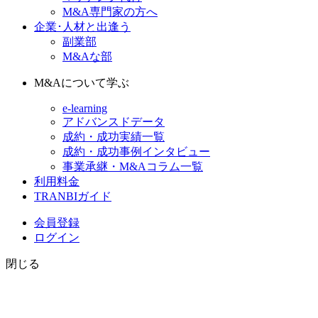
M&A専門家の方へ
企業･人材と出逢う
副業部
M&Aな部
M&Aについて学ぶ
e-learning
アドバンスドデータ
成約・成功実績一覧
成約・成功事例インタビュー
事業承継・M&Aコラム一覧
利用料金
TRANBIガイド
会員登録
ログイン
閉じる