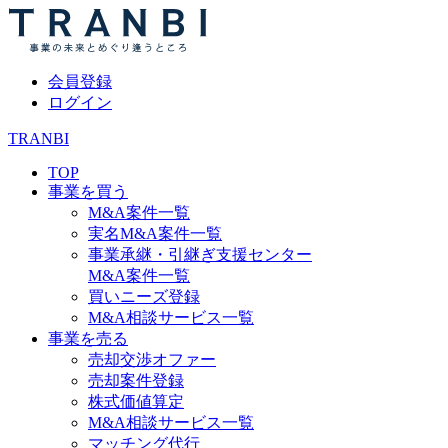
会員登録
ログイン
TRANBI
TOP
事業を買う
M&A案件一覧
実名M&A案件一覧
事業承継・引継ぎ支援センター
M&A案件一覧
買いニーズ登録
M&A相談サービス一覧
事業を売る
売却交渉オファー
売却案件登録
株式価値算定
M&A相談サービス一覧
マッチング代行