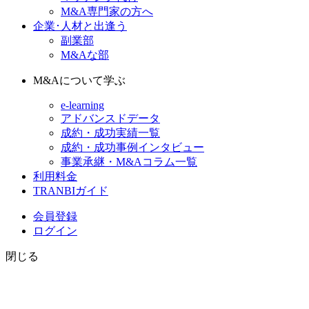
M&A専門家の方へ
企業･人材と出逢う
副業部
M&Aな部
M&Aについて学ぶ
e-learning
アドバンスドデータ
成約・成功実績一覧
成約・成功事例インタビュー
事業承継・M&Aコラム一覧
利用料金
TRANBIガイド
会員登録
ログイン
閉じる