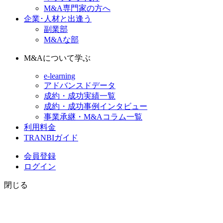
M&A専門家の方へ
企業･人材と出逢う
副業部
M&Aな部
M&Aについて学ぶ
e-learning
アドバンスドデータ
成約・成功実績一覧
成約・成功事例インタビュー
事業承継・M&Aコラム一覧
利用料金
TRANBIガイド
会員登録
ログイン
閉じる