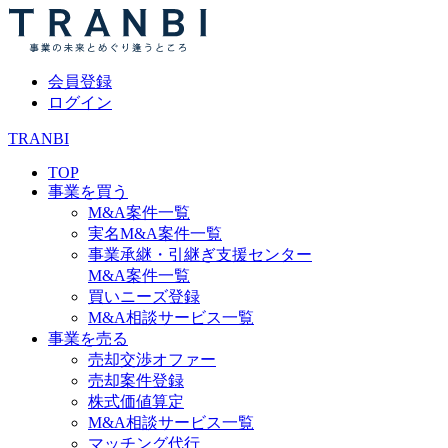
会員登録
ログイン
TRANBI
TOP
事業を買う
M&A案件一覧
実名M&A案件一覧
事業承継・引継ぎ支援センター
M&A案件一覧
買いニーズ登録
M&A相談サービス一覧
事業を売る
売却交渉オファー
売却案件登録
株式価値算定
M&A相談サービス一覧
マッチング代行