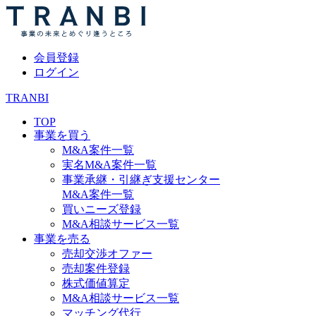
会員登録
ログイン
TRANBI
TOP
事業を買う
M&A案件一覧
実名M&A案件一覧
事業承継・引継ぎ支援センター
M&A案件一覧
買いニーズ登録
M&A相談サービス一覧
事業を売る
売却交渉オファー
売却案件登録
株式価値算定
M&A相談サービス一覧
マッチング代行