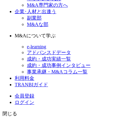
M&A専門家の方へ
企業･人材と出逢う
副業部
M&Aな部
M&Aについて学ぶ
e-learning
アドバンスドデータ
成約・成功実績一覧
成約・成功事例インタビュー
事業承継・M&Aコラム一覧
利用料金
TRANBIガイド
会員登録
ログイン
閉じる