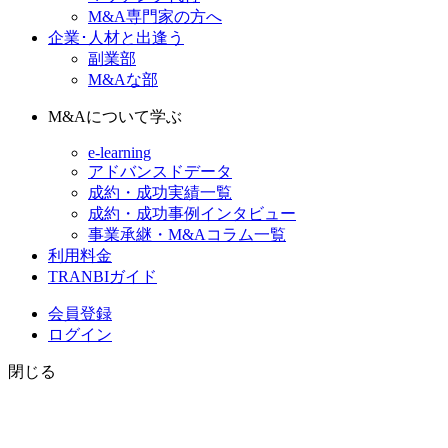
M&A専門家の方へ
企業･人材と出逢う
副業部
M&Aな部
M&Aについて学ぶ
e-learning
アドバンスドデータ
成約・成功実績一覧
成約・成功事例インタビュー
事業承継・M&Aコラム一覧
利用料金
TRANBIガイド
会員登録
ログイン
閉じる