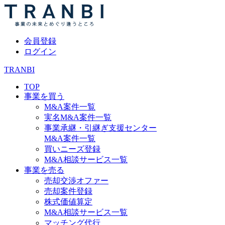
会員登録
ログイン
TRANBI
TOP
事業を買う
M&A案件一覧
実名M&A案件一覧
事業承継・引継ぎ支援センター
M&A案件一覧
買いニーズ登録
M&A相談サービス一覧
事業を売る
売却交渉オファー
売却案件登録
株式価値算定
M&A相談サービス一覧
マッチング代行