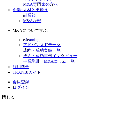
M&A専門家の方へ
企業･人材と出逢う
副業部
M&Aな部
M&Aについて学ぶ
e-learning
アドバンスドデータ
成約・成功実績一覧
成約・成功事例インタビュー
事業承継・M&Aコラム一覧
利用料金
TRANBIガイド
会員登録
ログイン
閉じる