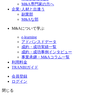
M&A専門家の方へ
企業･人材と出逢う
副業部
M&Aな部
M&Aについて学ぶ
e-learning
アドバンスドデータ
成約・成功実績一覧
成約・成功事例インタビュー
事業承継・M&Aコラム一覧
利用料金
TRANBIガイド
会員登録
ログイン
閉じる