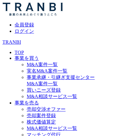
会員登録
ログイン
TRANBI
TOP
事業を買う
M&A案件一覧
実名M&A案件一覧
事業承継・引継ぎ支援センター
M&A案件一覧
買いニーズ登録
M&A相談サービス一覧
事業を売る
売却交渉オファー
売却案件登録
株式価値算定
M&A相談サービス一覧
マッチング代行