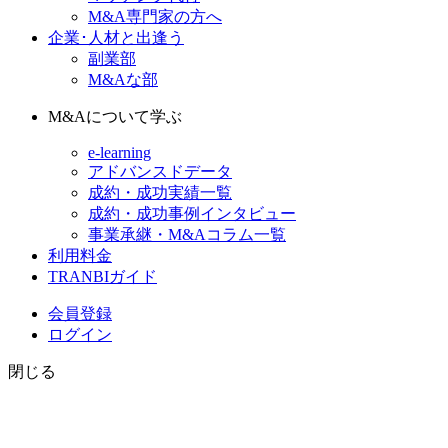
M&A専門家の方へ
企業･人材と出逢う
副業部
M&Aな部
M&Aについて学ぶ
e-learning
アドバンスドデータ
成約・成功実績一覧
成約・成功事例インタビュー
事業承継・M&Aコラム一覧
利用料金
TRANBIガイド
会員登録
ログイン
閉じる