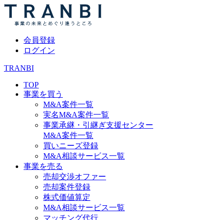
会員登録
ログイン
TRANBI
TOP
事業を買う
M&A案件一覧
実名M&A案件一覧
事業承継・引継ぎ支援センター
M&A案件一覧
買いニーズ登録
M&A相談サービス一覧
事業を売る
売却交渉オファー
売却案件登録
株式価値算定
M&A相談サービス一覧
マッチング代行