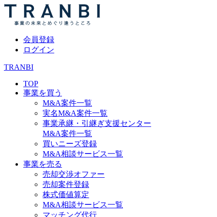
会員登録
ログイン
TRANBI
TOP
事業を買う
M&A案件一覧
実名M&A案件一覧
事業承継・引継ぎ支援センター
M&A案件一覧
買いニーズ登録
M&A相談サービス一覧
事業を売る
売却交渉オファー
売却案件登録
株式価値算定
M&A相談サービス一覧
マッチング代行