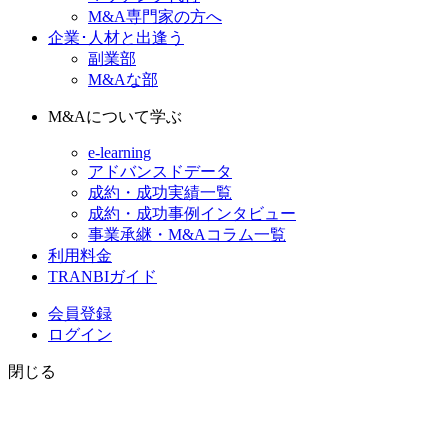
M&A専門家の方へ
企業･人材と出逢う
副業部
M&Aな部
M&Aについて学ぶ
e-learning
アドバンスドデータ
成約・成功実績一覧
成約・成功事例インタビュー
事業承継・M&Aコラム一覧
利用料金
TRANBIガイド
会員登録
ログイン
閉じる