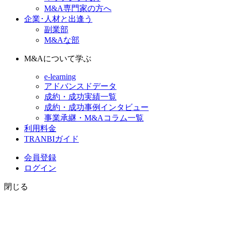
M&A専門家の方へ
企業･人材と出逢う
副業部
M&Aな部
M&Aについて学ぶ
e-learning
アドバンスドデータ
成約・成功実績一覧
成約・成功事例インタビュー
事業承継・M&Aコラム一覧
利用料金
TRANBIガイド
会員登録
ログイン
閉じる