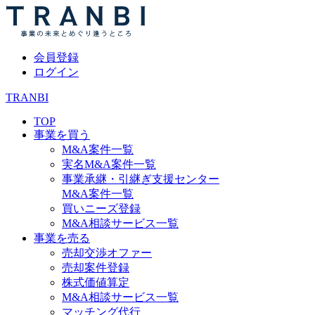
会員登録
ログイン
TRANBI
TOP
事業を買う
M&A案件一覧
実名M&A案件一覧
事業承継・引継ぎ支援センター
M&A案件一覧
買いニーズ登録
M&A相談サービス一覧
事業を売る
売却交渉オファー
売却案件登録
株式価値算定
M&A相談サービス一覧
マッチング代行