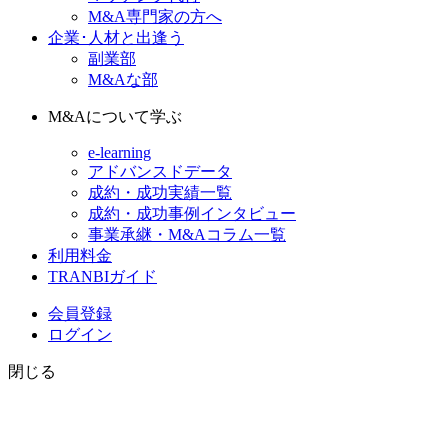
M&A専門家の方へ
企業･人材と出逢う
副業部
M&Aな部
M&Aについて学ぶ
e-learning
アドバンスドデータ
成約・成功実績一覧
成約・成功事例インタビュー
事業承継・M&Aコラム一覧
利用料金
TRANBIガイド
会員登録
ログイン
閉じる