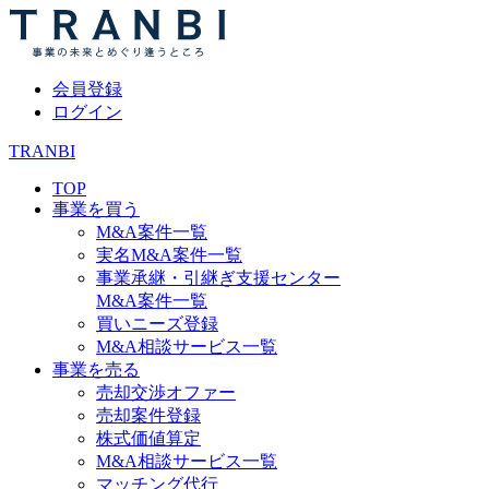
会員登録
ログイン
TRANBI
TOP
事業を買う
M&A案件一覧
実名M&A案件一覧
事業承継・引継ぎ支援センター
M&A案件一覧
買いニーズ登録
M&A相談サービス一覧
事業を売る
売却交渉オファー
売却案件登録
株式価値算定
M&A相談サービス一覧
マッチング代行