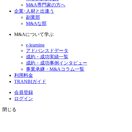
M&A専門家の方へ
企業･人材と出逢う
副業部
M&Aな部
M&Aについて学ぶ
e-learning
アドバンスドデータ
成約・成功実績一覧
成約・成功事例インタビュー
事業承継・M&Aコラム一覧
利用料金
TRANBIガイド
会員登録
ログイン
閉じる