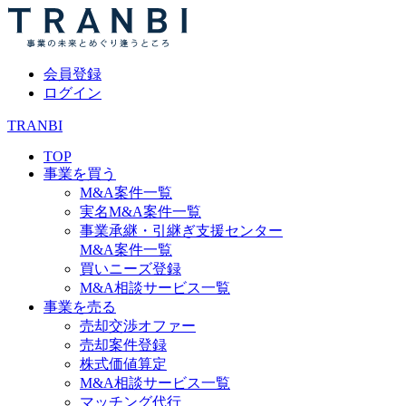
会員登録
ログイン
TRANBI
TOP
事業を買う
M&A案件一覧
実名M&A案件一覧
事業承継・引継ぎ支援センター
M&A案件一覧
買いニーズ登録
M&A相談サービス一覧
事業を売る
売却交渉オファー
売却案件登録
株式価値算定
M&A相談サービス一覧
マッチング代行