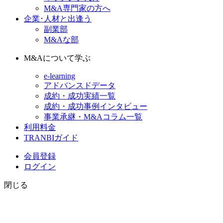
M&A専門家の方へ
企業･人材と出逢う
副業部
M&Aな部
M&Aについて学ぶ
e-learning
アドバンスドデータ
成約・成功実績一覧
成約・成功事例インタビュー
事業承継・M&Aコラム一覧
利用料金
TRANBIガイド
会員登録
ログイン
閉じる