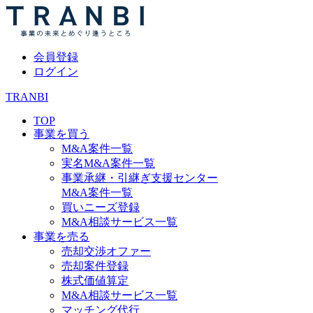
会員登録
ログイン
TRANBI
TOP
事業を買う
M&A案件一覧
実名M&A案件一覧
事業承継・引継ぎ支援センター
M&A案件一覧
買いニーズ登録
M&A相談サービス一覧
事業を売る
売却交渉オファー
売却案件登録
株式価値算定
M&A相談サービス一覧
マッチング代行