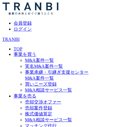
会員登録
ログイン
TRANBI
TOP
事業を買う
M&A案件一覧
実名M&A案件一覧
事業承継・引継ぎ支援センター
M&A案件一覧
買いニーズ登録
M&A相談サービス一覧
事業を売る
売却交渉オファー
売却案件登録
株式価値算定
M&A相談サービス一覧
マッチング代行