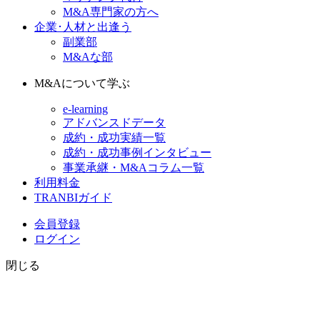
M&A専門家の方へ
企業･人材と出逢う
副業部
M&Aな部
M&Aについて学ぶ
e-learning
アドバンスドデータ
成約・成功実績一覧
成約・成功事例インタビュー
事業承継・M&Aコラム一覧
利用料金
TRANBIガイド
会員登録
ログイン
閉じる