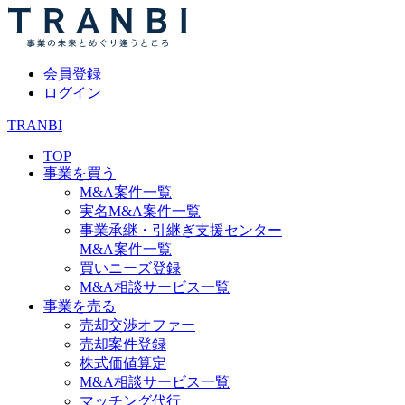
会員登録
ログイン
TRANBI
TOP
事業を買う
M&A案件一覧
実名M&A案件一覧
事業承継・引継ぎ支援センター
M&A案件一覧
買いニーズ登録
M&A相談サービス一覧
事業を売る
売却交渉オファー
売却案件登録
株式価値算定
M&A相談サービス一覧
マッチング代行