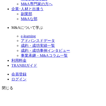
M&A専門家の方へ
企業･人材と出逢う
副業部
M&Aな部
M&Aについて学ぶ
e-learning
アドバンスドデータ
成約・成功実績一覧
成約・成功事例インタビュー
事業承継・M&Aコラム一覧
利用料金
TRANBIガイド
会員登録
ログイン
閉じる