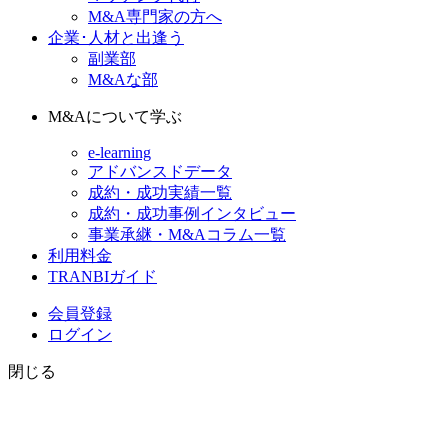
M&A専門家の方へ
企業･人材と出逢う
副業部
M&Aな部
M&Aについて学ぶ
e-learning
アドバンスドデータ
成約・成功実績一覧
成約・成功事例インタビュー
事業承継・M&Aコラム一覧
利用料金
TRANBIガイド
会員登録
ログイン
閉じる