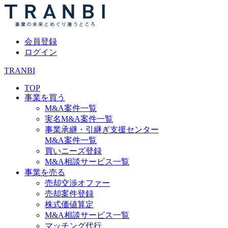
会員登録
ログイン
TRANBI
TOP
事業を買う
M&A案件一覧
実名M&A案件一覧
事業承継・引継ぎ支援センター
M&A案件一覧
買いニーズ登録
M&A相談サービス一覧
事業を売る
売却交渉オファー
売却案件登録
株式価値算定
M&A相談サービス一覧
マッチング代行