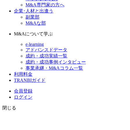
M&A専門家の方へ
企業･人材と出逢う
副業部
M&Aな部
M&Aについて学ぶ
e-learning
アドバンスドデータ
成約・成功実績一覧
成約・成功事例インタビュー
事業承継・M&Aコラム一覧
利用料金
TRANBIガイド
会員登録
ログイン
閉じる