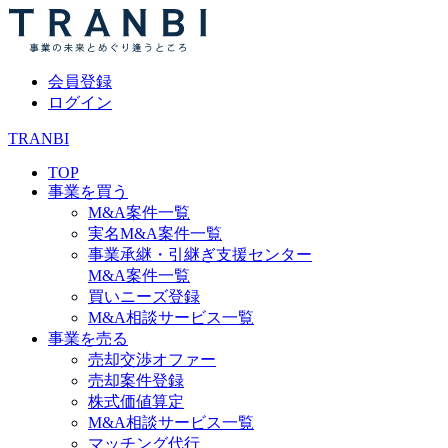
会員登録
ログイン
TRANBI
TOP
事業を買う
M&A案件一覧
実名M&A案件一覧
事業承継・引継ぎ支援センター
M&A案件一覧
買いニーズ登録
M&A相談サービス一覧
事業を売る
売却交渉オファー
売却案件登録
株式価値算定
M&A相談サービス一覧
マッチング代行