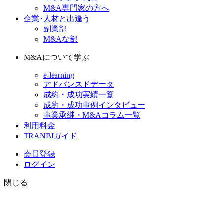
M&A専門家の方へ
企業･人材と出逢う
副業部
M&Aな部
M&Aについて学ぶ
e-learning
アドバンスドデータ
成約・成功実績一覧
成約・成功事例インタビュー
事業承継・M&Aコラム一覧
利用料金
TRANBIガイド
会員登録
ログイン
閉じる