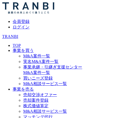
会員登録
ログイン
TRANBI
TOP
事業を買う
M&A案件一覧
実名M&A案件一覧
事業承継・引継ぎ支援センター
M&A案件一覧
買いニーズ登録
M&A相談サービス一覧
事業を売る
売却交渉オファー
売却案件登録
株式価値算定
M&A相談サービス一覧
マッチング代行