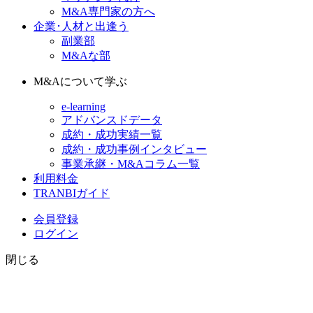
M&A専門家の方へ
企業･人材と出逢う
副業部
M&Aな部
M&Aについて学ぶ
e-learning
アドバンスドデータ
成約・成功実績一覧
成約・成功事例インタビュー
事業承継・M&Aコラム一覧
利用料金
TRANBIガイド
会員登録
ログイン
閉じる