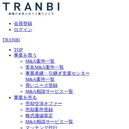
会員登録
ログイン
TRANBI
TOP
事業を買う
M&A案件一覧
実名M&A案件一覧
事業承継・引継ぎ支援センター
M&A案件一覧
買いニーズ登録
M&A相談サービス一覧
事業を売る
売却交渉オファー
売却案件登録
株式価値算定
M&A相談サービス一覧
マッチング代行