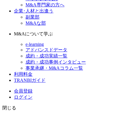
M&A専門家の方へ
企業･人材と出逢う
副業部
M&Aな部
M&Aについて学ぶ
e-learning
アドバンスドデータ
成約・成功実績一覧
成約・成功事例インタビュー
事業承継・M&Aコラム一覧
利用料金
TRANBIガイド
会員登録
ログイン
閉じる