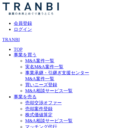
会員登録
ログイン
TRANBI
TOP
事業を買う
M&A案件一覧
実名M&A案件一覧
事業承継・引継ぎ支援センター
M&A案件一覧
買いニーズ登録
M&A相談サービス一覧
事業を売る
売却交渉オファー
売却案件登録
株式価値算定
M&A相談サービス一覧
マッチング代行