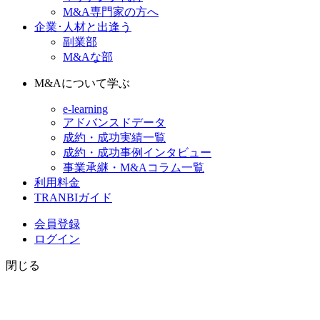
M&A専門家の方へ
企業･人材と出逢う
副業部
M&Aな部
M&Aについて学ぶ
e-learning
アドバンスドデータ
成約・成功実績一覧
成約・成功事例インタビュー
事業承継・M&Aコラム一覧
利用料金
TRANBIガイド
会員登録
ログイン
閉じる