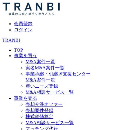
会員登録
ログイン
TRANBI
TOP
事業を買う
M&A案件一覧
実名M&A案件一覧
事業承継・引継ぎ支援センター
M&A案件一覧
買いニーズ登録
M&A相談サービス一覧
事業を売る
売却交渉オファー
売却案件登録
株式価値算定
M&A相談サービス一覧
マッチング代行