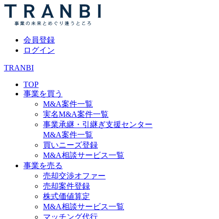
会員登録
ログイン
TRANBI
TOP
事業を買う
M&A案件一覧
実名M&A案件一覧
事業承継・引継ぎ支援センター
M&A案件一覧
買いニーズ登録
M&A相談サービス一覧
事業を売る
売却交渉オファー
売却案件登録
株式価値算定
M&A相談サービス一覧
マッチング代行