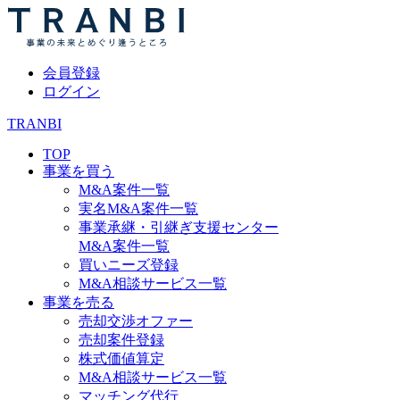
会員登録
ログイン
TRANBI
TOP
事業を買う
M&A案件一覧
実名M&A案件一覧
事業承継・引継ぎ支援センター
M&A案件一覧
買いニーズ登録
M&A相談サービス一覧
事業を売る
売却交渉オファー
売却案件登録
株式価値算定
M&A相談サービス一覧
マッチング代行