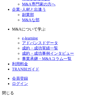
M&A専門家の方へ
企業･人材と出逢う
副業部
M&Aな部
M&Aについて学ぶ
e-learning
アドバンスドデータ
成約・成功実績一覧
成約・成功事例インタビュー
事業承継・M&Aコラム一覧
利用料金
TRANBIガイド
会員登録
ログイン
閉じる