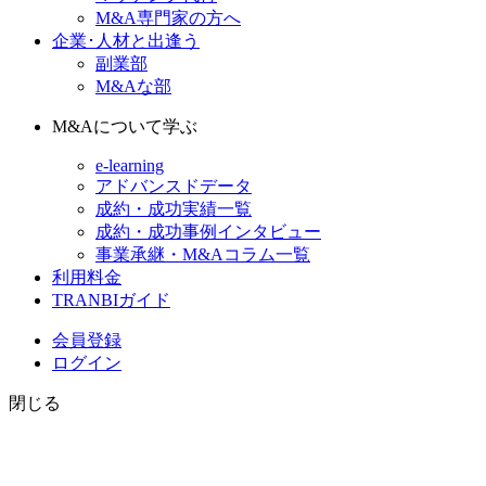
M&A専門家の方へ
企業･人材と出逢う
副業部
M&Aな部
M&Aについて学ぶ
e-learning
アドバンスドデータ
成約・成功実績一覧
成約・成功事例インタビュー
事業承継・M&Aコラム一覧
利用料金
TRANBIガイド
会員登録
ログイン
閉じる