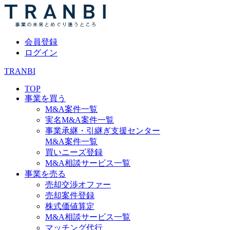
会員登録
ログイン
TRANBI
TOP
事業を買う
M&A案件一覧
実名M&A案件一覧
事業承継・引継ぎ支援センター
M&A案件一覧
買いニーズ登録
M&A相談サービス一覧
事業を売る
売却交渉オファー
売却案件登録
株式価値算定
M&A相談サービス一覧
マッチング代行