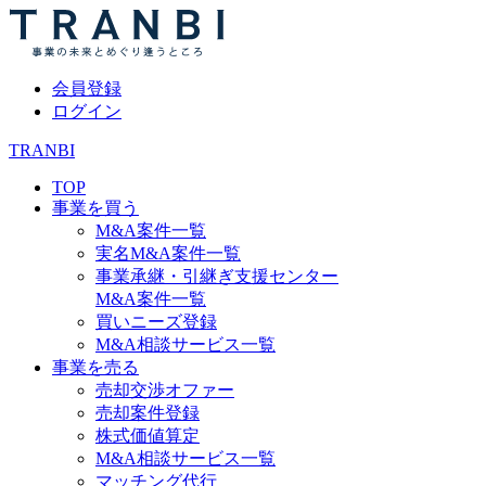
会員登録
ログイン
TRANBI
TOP
事業を買う
M&A案件一覧
実名M&A案件一覧
事業承継・引継ぎ支援センター
M&A案件一覧
買いニーズ登録
M&A相談サービス一覧
事業を売る
売却交渉オファー
売却案件登録
株式価値算定
M&A相談サービス一覧
マッチング代行