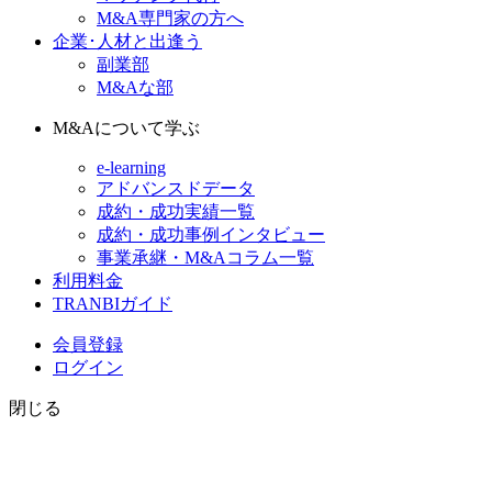
M&A専門家の方へ
企業･人材と出逢う
副業部
M&Aな部
M&Aについて学ぶ
e-learning
アドバンスドデータ
成約・成功実績一覧
成約・成功事例インタビュー
事業承継・M&Aコラム一覧
利用料金
TRANBIガイド
会員登録
ログイン
閉じる