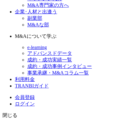
M&A専門家の方へ
企業･人材と出逢う
副業部
M&Aな部
M&Aについて学ぶ
e-learning
アドバンスドデータ
成約・成功実績一覧
成約・成功事例インタビュー
事業承継・M&Aコラム一覧
利用料金
TRANBIガイド
会員登録
ログイン
閉じる