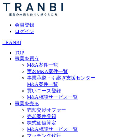
会員登録
ログイン
TRANBI
TOP
事業を買う
M&A案件一覧
実名M&A案件一覧
事業承継・引継ぎ支援センター
M&A案件一覧
買いニーズ登録
M&A相談サービス一覧
事業を売る
売却交渉オファー
売却案件登録
株式価値算定
M&A相談サービス一覧
マッチング代行