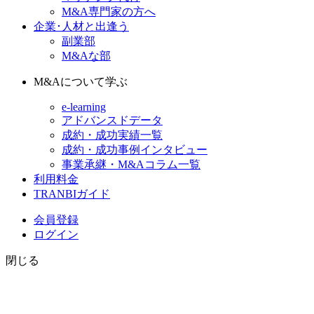
M&A専門家の方へ
企業･人材と出逢う
副業部
M&Aな部
M&Aについて学ぶ
e-learning
アドバンスドデータ
成約・成功実績一覧
成約・成功事例インタビュー
事業承継・M&Aコラム一覧
利用料金
TRANBIガイド
会員登録
ログイン
閉じる