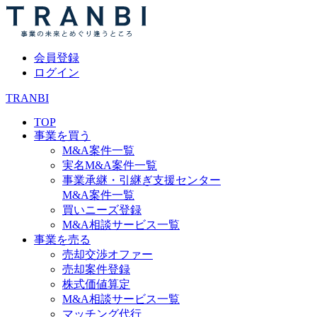
会員登録
ログイン
TRANBI
TOP
事業を買う
M&A案件一覧
実名M&A案件一覧
事業承継・引継ぎ支援センター
M&A案件一覧
買いニーズ登録
M&A相談サービス一覧
事業を売る
売却交渉オファー
売却案件登録
株式価値算定
M&A相談サービス一覧
マッチング代行