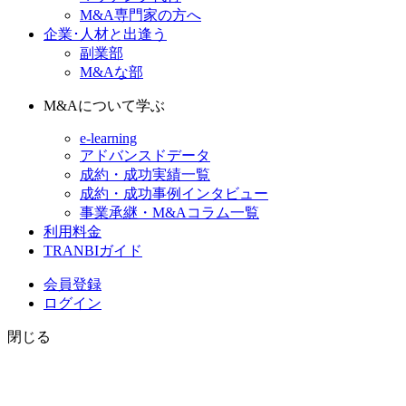
M&A専門家の方へ
企業･人材と出逢う
副業部
M&Aな部
M&Aについて学ぶ
e-learning
アドバンスドデータ
成約・成功実績一覧
成約・成功事例インタビュー
事業承継・M&Aコラム一覧
利用料金
TRANBIガイド
会員登録
ログイン
閉じる