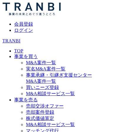
会員登録
ログイン
TRANBI
TOP
事業を買う
M&A案件一覧
実名M&A案件一覧
事業承継・引継ぎ支援センター
M&A案件一覧
買いニーズ登録
M&A相談サービス一覧
事業を売る
売却交渉オファー
売却案件登録
株式価値算定
M&A相談サービス一覧
マッチング代行