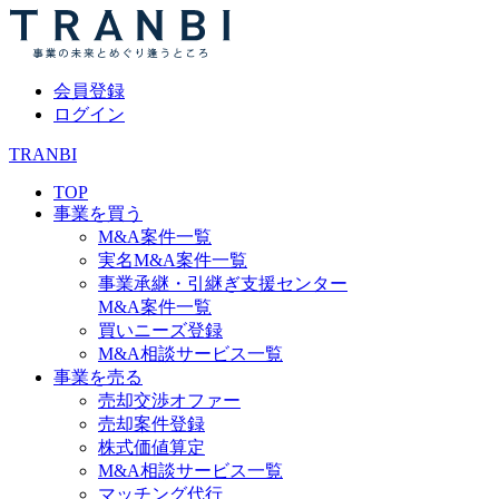
会員登録
ログイン
TRANBI
TOP
事業を買う
M&A案件一覧
実名M&A案件一覧
事業承継・引継ぎ支援センター
M&A案件一覧
買いニーズ登録
M&A相談サービス一覧
事業を売る
売却交渉オファー
売却案件登録
株式価値算定
M&A相談サービス一覧
マッチング代行