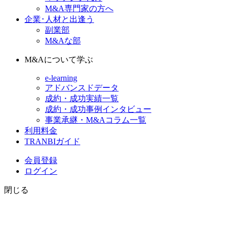
M&A専門家の方へ
企業･人材と出逢う
副業部
M&Aな部
M&Aについて学ぶ
e-learning
アドバンスドデータ
成約・成功実績一覧
成約・成功事例インタビュー
事業承継・M&Aコラム一覧
利用料金
TRANBIガイド
会員登録
ログイン
閉じる