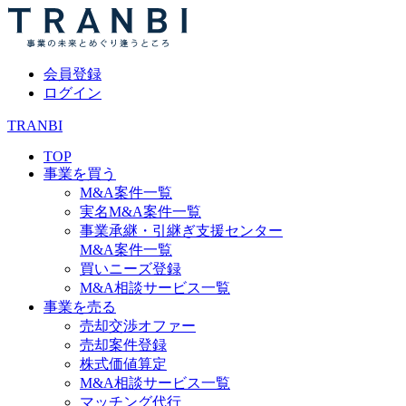
会員登録
ログイン
TRANBI
TOP
事業を買う
M&A案件一覧
実名M&A案件一覧
事業承継・引継ぎ支援センター
M&A案件一覧
買いニーズ登録
M&A相談サービス一覧
事業を売る
売却交渉オファー
売却案件登録
株式価値算定
M&A相談サービス一覧
マッチング代行