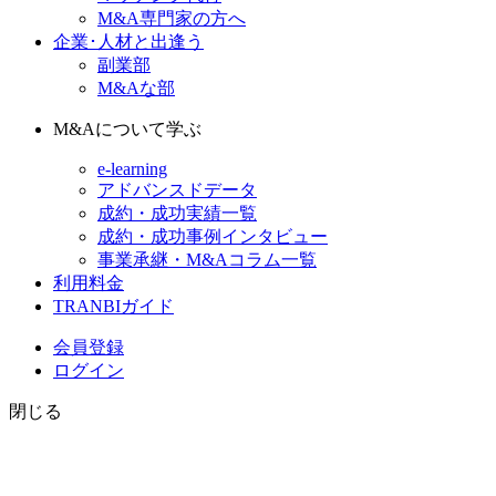
M&A専門家の方へ
企業･人材と出逢う
副業部
M&Aな部
M&Aについて学ぶ
e-learning
アドバンスドデータ
成約・成功実績一覧
成約・成功事例インタビュー
事業承継・M&Aコラム一覧
利用料金
TRANBIガイド
会員登録
ログイン
閉じる