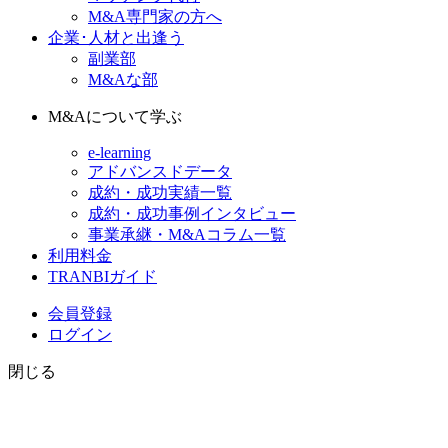
M&A専門家の方へ
企業･人材と出逢う
副業部
M&Aな部
M&Aについて学ぶ
e-learning
アドバンスドデータ
成約・成功実績一覧
成約・成功事例インタビュー
事業承継・M&Aコラム一覧
利用料金
TRANBIガイド
会員登録
ログイン
閉じる