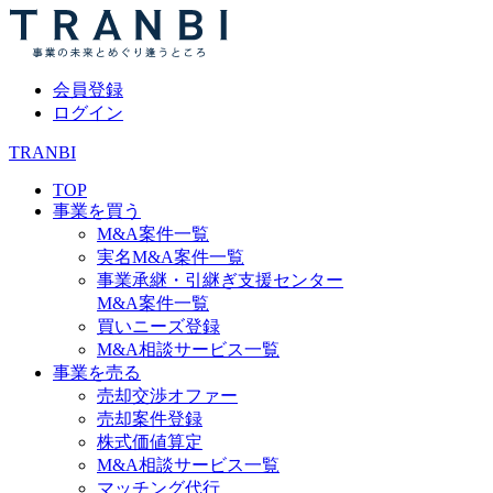
会員登録
ログイン
TRANBI
TOP
事業を買う
M&A案件一覧
実名M&A案件一覧
事業承継・引継ぎ支援センター
M&A案件一覧
買いニーズ登録
M&A相談サービス一覧
事業を売る
売却交渉オファー
売却案件登録
株式価値算定
M&A相談サービス一覧
マッチング代行