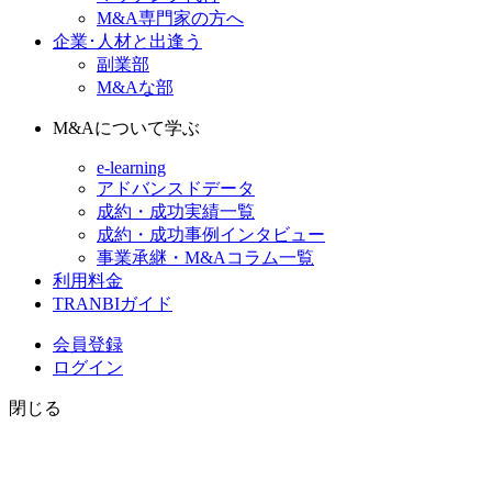
M&A専門家の方へ
企業･人材と出逢う
副業部
M&Aな部
M&Aについて学ぶ
e-learning
アドバンスドデータ
成約・成功実績一覧
成約・成功事例インタビュー
事業承継・M&Aコラム一覧
利用料金
TRANBIガイド
会員登録
ログイン
閉じる