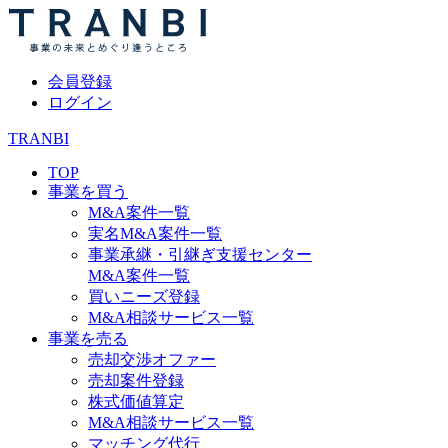
会員登録
ログイン
TRANBI
TOP
事業を買う
M&A案件一覧
実名M&A案件一覧
事業承継・引継ぎ支援センター
M&A案件一覧
買いニーズ登録
M&A相談サービス一覧
事業を売る
売却交渉オファー
売却案件登録
株式価値算定
M&A相談サービス一覧
マッチング代行