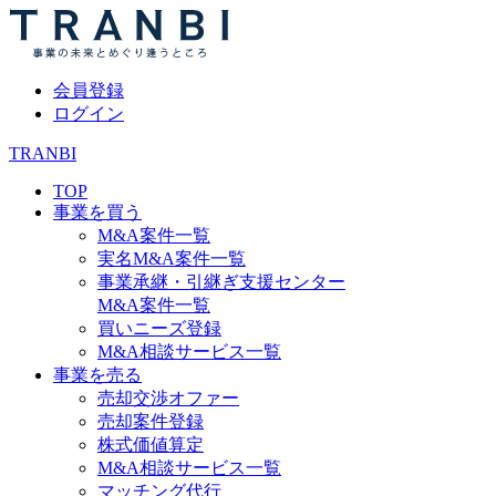
会員登録
ログイン
TRANBI
TOP
事業を買う
M&A案件一覧
実名M&A案件一覧
事業承継・引継ぎ支援センター
M&A案件一覧
買いニーズ登録
M&A相談サービス一覧
事業を売る
売却交渉オファー
売却案件登録
株式価値算定
M&A相談サービス一覧
マッチング代行