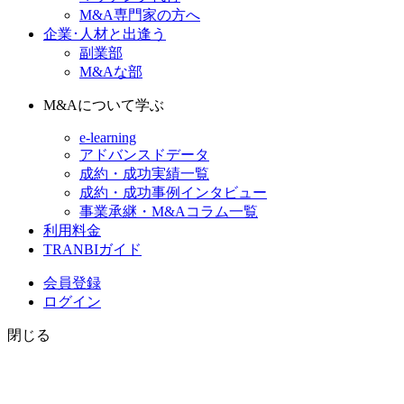
M&A専門家の方へ
企業･人材と出逢う
副業部
M&Aな部
M&Aについて学ぶ
e-learning
アドバンスドデータ
成約・成功実績一覧
成約・成功事例インタビュー
事業承継・M&Aコラム一覧
利用料金
TRANBIガイド
会員登録
ログイン
閉じる