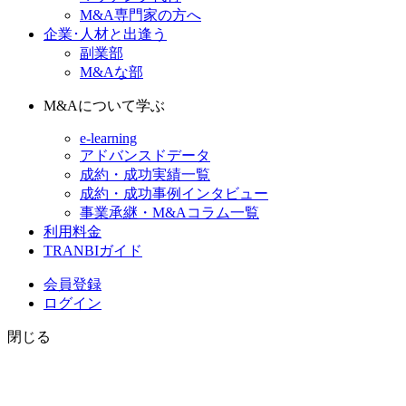
M&A専門家の方へ
企業･人材と出逢う
副業部
M&Aな部
M&Aについて学ぶ
e-learning
アドバンスドデータ
成約・成功実績一覧
成約・成功事例インタビュー
事業承継・M&Aコラム一覧
利用料金
TRANBIガイド
会員登録
ログイン
閉じる