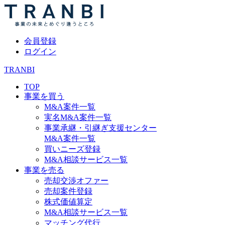
会員登録
ログイン
TRANBI
TOP
事業を買う
M&A案件一覧
実名M&A案件一覧
事業承継・引継ぎ支援センター
M&A案件一覧
買いニーズ登録
M&A相談サービス一覧
事業を売る
売却交渉オファー
売却案件登録
株式価値算定
M&A相談サービス一覧
マッチング代行