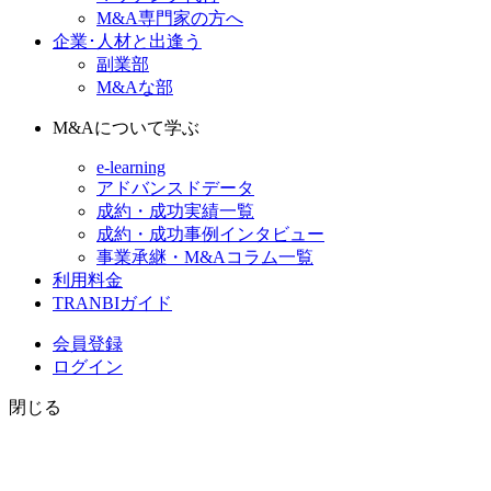
M&A専門家の方へ
企業･人材と出逢う
副業部
M&Aな部
M&Aについて学ぶ
e-learning
アドバンスドデータ
成約・成功実績一覧
成約・成功事例インタビュー
事業承継・M&Aコラム一覧
利用料金
TRANBIガイド
会員登録
ログイン
閉じる