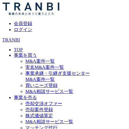
会員登録
ログイン
TRANBI
TOP
事業を買う
M&A案件一覧
実名M&A案件一覧
事業承継・引継ぎ支援センター
M&A案件一覧
買いニーズ登録
M&A相談サービス一覧
事業を売る
売却交渉オファー
売却案件登録
株式価値算定
M&A相談サービス一覧
マッチング代行