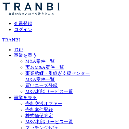
会員登録
ログイン
TRANBI
TOP
事業を買う
M&A案件一覧
実名M&A案件一覧
事業承継・引継ぎ支援センター
M&A案件一覧
買いニーズ登録
M&A相談サービス一覧
事業を売る
売却交渉オファー
売却案件登録
株式価値算定
M&A相談サービス一覧
マッチング代行