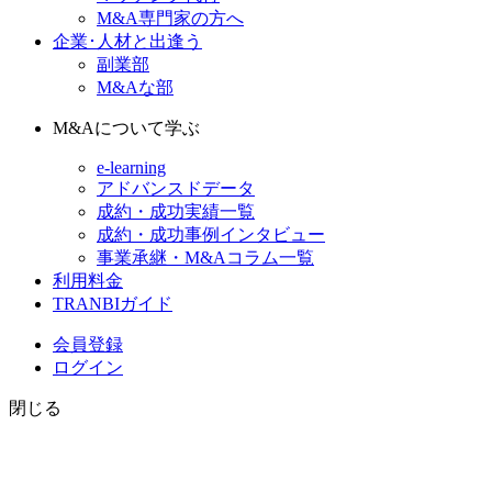
M&A専門家の方へ
企業･人材と出逢う
副業部
M&Aな部
M&Aについて学ぶ
e-learning
アドバンスドデータ
成約・成功実績一覧
成約・成功事例インタビュー
事業承継・M&Aコラム一覧
利用料金
TRANBIガイド
会員登録
ログイン
閉じる