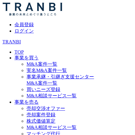
会員登録
ログイン
TRANBI
TOP
事業を買う
M&A案件一覧
実名M&A案件一覧
事業承継・引継ぎ支援センター
M&A案件一覧
買いニーズ登録
M&A相談サービス一覧
事業を売る
売却交渉オファー
売却案件登録
株式価値算定
M&A相談サービス一覧
マッチング代行