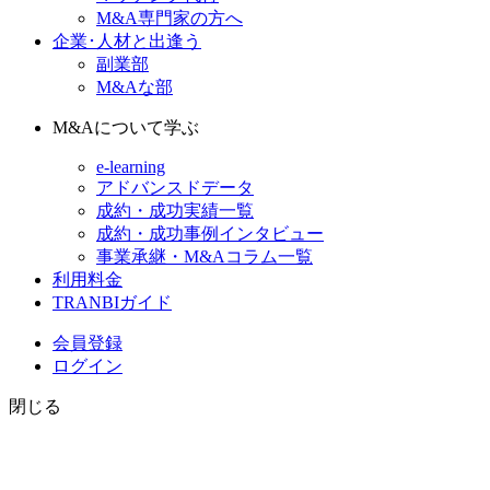
M&A専門家の方へ
企業･人材と出逢う
副業部
M&Aな部
M&Aについて学ぶ
e-learning
アドバンスドデータ
成約・成功実績一覧
成約・成功事例インタビュー
事業承継・M&Aコラム一覧
利用料金
TRANBIガイド
会員登録
ログイン
閉じる