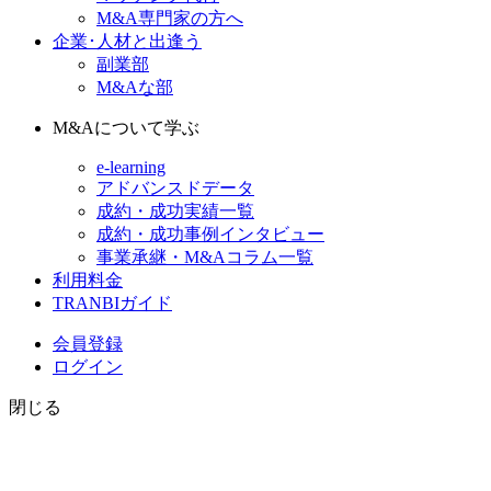
M&A専門家の方へ
企業･人材と出逢う
副業部
M&Aな部
M&Aについて学ぶ
e-learning
アドバンスドデータ
成約・成功実績一覧
成約・成功事例インタビュー
事業承継・M&Aコラム一覧
利用料金
TRANBIガイド
会員登録
ログイン
閉じる