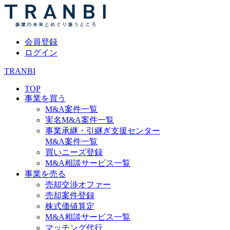
会員登録
ログイン
TRANBI
TOP
事業を買う
M&A案件一覧
実名M&A案件一覧
事業承継・引継ぎ支援センター
M&A案件一覧
買いニーズ登録
M&A相談サービス一覧
事業を売る
売却交渉オファー
売却案件登録
株式価値算定
M&A相談サービス一覧
マッチング代行