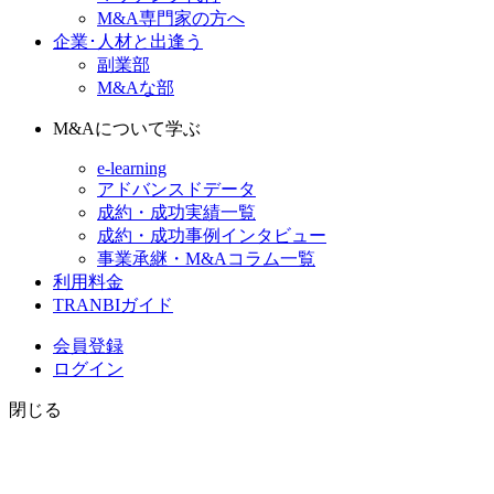
M&A専門家の方へ
企業･人材と出逢う
副業部
M&Aな部
M&Aについて学ぶ
e-learning
アドバンスドデータ
成約・成功実績一覧
成約・成功事例インタビュー
事業承継・M&Aコラム一覧
利用料金
TRANBIガイド
会員登録
ログイン
閉じる