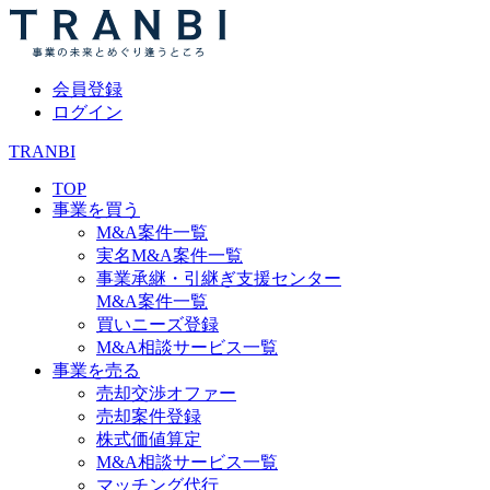
会員登録
ログイン
TRANBI
TOP
事業を買う
M&A案件一覧
実名M&A案件一覧
事業承継・引継ぎ支援センター
M&A案件一覧
買いニーズ登録
M&A相談サービス一覧
事業を売る
売却交渉オファー
売却案件登録
株式価値算定
M&A相談サービス一覧
マッチング代行