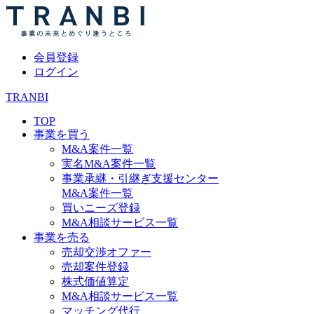
会員登録
ログイン
TRANBI
TOP
事業を買う
M&A案件一覧
実名M&A案件一覧
事業承継・引継ぎ支援センター
M&A案件一覧
買いニーズ登録
M&A相談サービス一覧
事業を売る
売却交渉オファー
売却案件登録
株式価値算定
M&A相談サービス一覧
マッチング代行