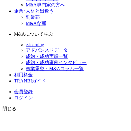
M&A専門家の方へ
企業･人材と出逢う
副業部
M&Aな部
M&Aについて学ぶ
e-learning
アドバンスドデータ
成約・成功実績一覧
成約・成功事例インタビュー
事業承継・M&Aコラム一覧
利用料金
TRANBIガイド
会員登録
ログイン
閉じる