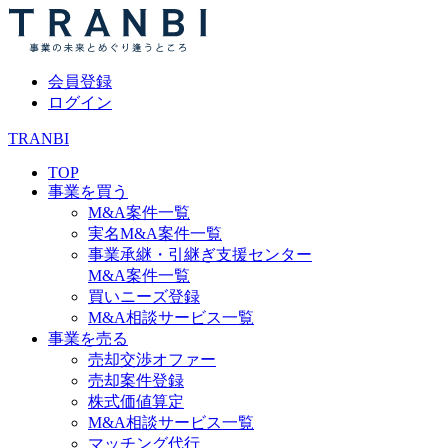
会員登録
ログイン
TRANBI
TOP
事業を買う
M&A案件一覧
実名M&A案件一覧
事業承継・引継ぎ支援センター
M&A案件一覧
買いニーズ登録
M&A相談サービス一覧
事業を売る
売却交渉オファー
売却案件登録
株式価値算定
M&A相談サービス一覧
マッチング代行