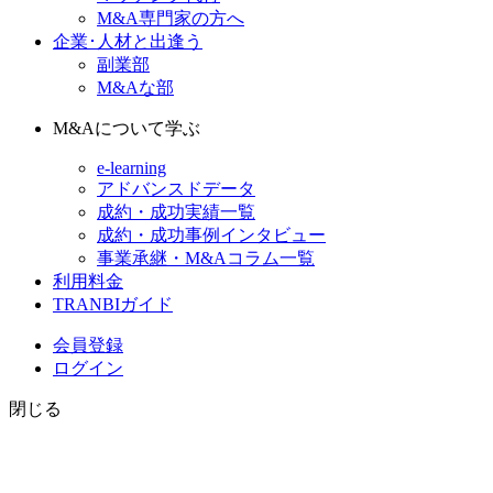
M&A専門家の方へ
企業･人材と出逢う
副業部
M&Aな部
M&Aについて学ぶ
e-learning
アドバンスドデータ
成約・成功実績一覧
成約・成功事例インタビュー
事業承継・M&Aコラム一覧
利用料金
TRANBIガイド
会員登録
ログイン
閉じる