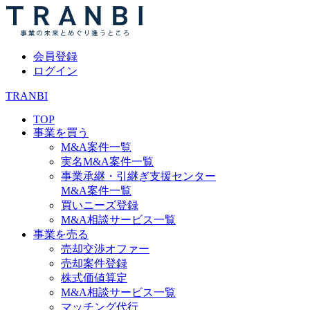
会員登録
ログイン
TRANBI
TOP
事業を買う
M&A案件一覧
実名M&A案件一覧
事業承継・引継ぎ支援センター
M&A案件一覧
買いニーズ登録
M&A相談サービス一覧
事業を売る
売却交渉オファー
売却案件登録
株式価値算定
M&A相談サービス一覧
マッチング代行