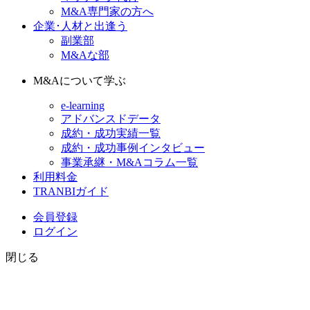
M&A専門家の方へ
企業･人材と出逢う
副業部
M&Aな部
M&Aについて学ぶ
e-learning
アドバンスドデータ
成約・成功実績一覧
成約・成功事例インタビュー
事業承継・M&Aコラム一覧
利用料金
TRANBIガイド
会員登録
ログイン
閉じる