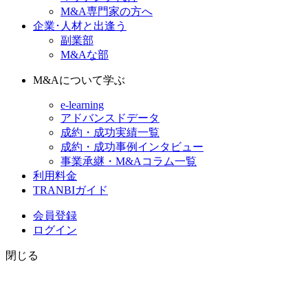
M&A専門家の方へ
企業･人材と出逢う
副業部
M&Aな部
M&Aについて学ぶ
e-learning
アドバンスドデータ
成約・成功実績一覧
成約・成功事例インタビュー
事業承継・M&Aコラム一覧
利用料金
TRANBIガイド
会員登録
ログイン
閉じる