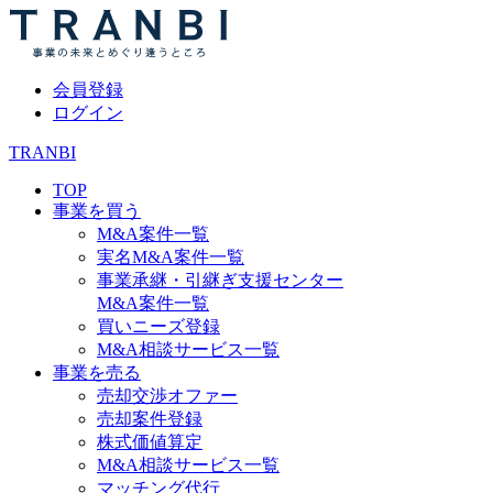
会員登録
ログイン
TRANBI
TOP
事業を買う
M&A案件一覧
実名M&A案件一覧
事業承継・引継ぎ支援センター
M&A案件一覧
買いニーズ登録
M&A相談サービス一覧
事業を売る
売却交渉オファー
売却案件登録
株式価値算定
M&A相談サービス一覧
マッチング代行